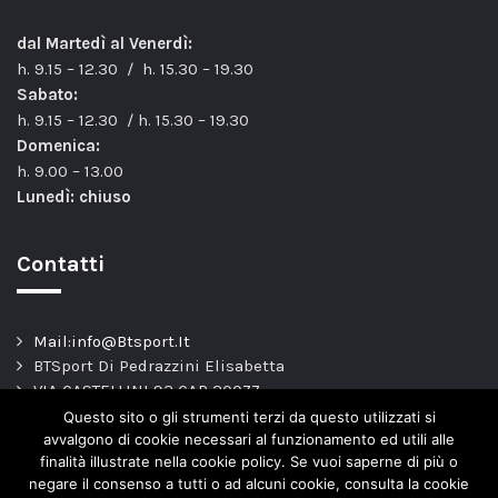
dal Martedì al Venerdì:
h. 9.15 – 12.30 / h. 15.30 – 19.30
Sabato:
h. 9.15 – 12.30 / h. 15.30 – 19.30
Domenica:
h. 9.00 – 13.00
Lunedì: chiuso
Contatti
Mail:info@Btsport.It
BTSport Di Pedrazzini Elisabetta
VIA CASTELLINI 93 CAP 20077
Melegnano – MI –
Questo sito o gli strumenti terzi da questo utilizzati si
TEL: 02.9837163
avvalgono di cookie necessari al funzionamento ed utili alle
finalità illustrate nella cookie policy. Se vuoi saperne di più o
P.Iva. 04443820966
negare il consenso a tutti o ad alcuni cookie, consulta la cookie