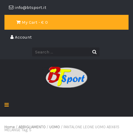
info@btsport.it
My Cart - €
0
Account
Home
/
ABBIGLIAMENTO
/
UOMO
/ PANTALONE LEONE UOMO ABX615
MELANGE Tag. S