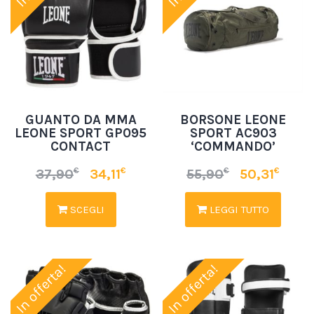
GUANTO DA MMA
BORSONE LEONE
LEONE SPORT GP095
SPORT AC903
CONTACT
‘COMMANDO’
€
€
€
€
37,90
34,11
55,90
50,31
SCEGLI
LEGGI TUTTO
In offerta!
In offerta!