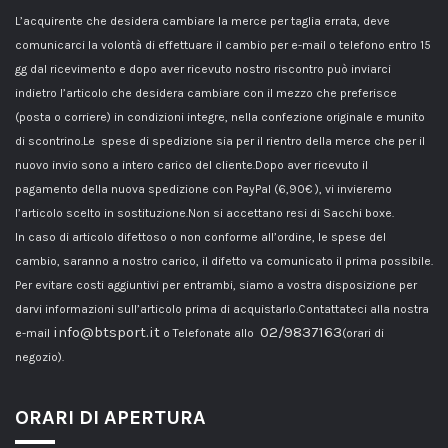
L’acquirente che desidera cambiare la merce per taglia errata, deve
comunicarci la volontà di effettuare il cambio per e-mail o telefono entro 15
gg dal ricevimento e dopo aver ricevuto nostro riscontro può inviarci
indietro l’articolo che desidera cambiare con il mezzo che preferisce
(posta o corriere) in condizioni integre, nella confezione originale e munito
di scontrino.Le spese di spedizione sia per il rientro della merce che per il
nuovo invio sono a intero carico del cliente.Dopo aver ricevuto il
pagamento della nuova spedizione con PayPal (6,90€ ), vi invieremo
l’articolo scelto in sostituzione.Non si accettano resi di Sacchi boxe.
In caso di articolo difettoso o non conforme all’ordine, le spese del
cambio, saranno a nostro carico, il difetto va comunicato il prima possibile.
Per evitare costi aggiuntivi per entrambi, siamo a vostra disposizione per
darvi informazioni sull’articolo prima di acquistarlo.Contattateci alla nostra
info@btsport.it
02/9837163
e-mail
o Telefonate allo
(orari di
negozio).
ORARI DI APERTURA