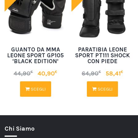
GUANTO DA MMA
PARATIBIA LEONE
LEONE SPORT GP105
SPORT PT111 SHOCK
‘BLACK EDITION’
CON PIEDE
€
€
€
€
44,90
40,90
64,90
58,41
SCEGLI
SCEGLI
Chi Siamo