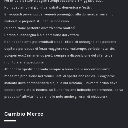
Per le isole o i CAP disagiati i tempi passano a 3/4 gg lavorativi.
Non spediamo nei giorni del sabato, domenica e festivi.
Gli acquisti pervenuti dal venerdì pomeriggio alla domenica, verranno
elaborati e preparati il lunedì successivo.
La spedizione pertanto avverrà entro martedì.
L’orario di consegna è a discrezione del vettore.
Non rispondiamo per eventuali piccoli ritardi di consegna che possono
capitare per causa di forza maggiore (es. maltempo, periodo natalizio,
scioperi ecc..) rimanendo però, sempre a disposizione del cliente per
monitorare la spedizione.
Affinché la spedizione vada sempre a buon fine vi raccomandiamo
massima precisione nel fornici i dati di spedizione (ad es.: il cognome
indicato deve corrispondere a quello sul citofono, il numero civico deve
essere completo di interno, se è una frazione indicarlo chiaramente, se va
presso un’ attività indicare nelle note anche gli orari di chiusura ).
Cambio Merce