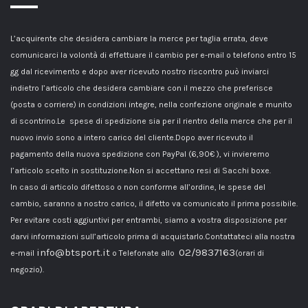
L’acquirente che desidera cambiare la merce per taglia errata, deve
comunicarci la volontà di effettuare il cambio per e-mail o telefono entro 15
gg dal ricevimento e dopo aver ricevuto nostro riscontro può inviarci
indietro l’articolo che desidera cambiare con il mezzo che preferisce
(posta o corriere) in condizioni integre, nella confezione originale e munito
di scontrino.Le spese di spedizione sia per il rientro della merce che per il
nuovo invio sono a intero carico del cliente.Dopo aver ricevuto il
pagamento della nuova spedizione con PayPal (6,90€ ), vi invieremo
l’articolo scelto in sostituzione.Non si accettano resi di Sacchi boxe.
In caso di articolo difettoso o non conforme all’ordine, le spese del
cambio, saranno a nostro carico, il difetto va comunicato il prima possibile.
Per evitare costi aggiuntivi per entrambi, siamo a vostra disposizione per
darvi informazioni sull’articolo prima di acquistarlo.Contattateci alla nostra
info@btsport.it
02/9837163
e-mail
o Telefonate allo
(orari di
negozio).