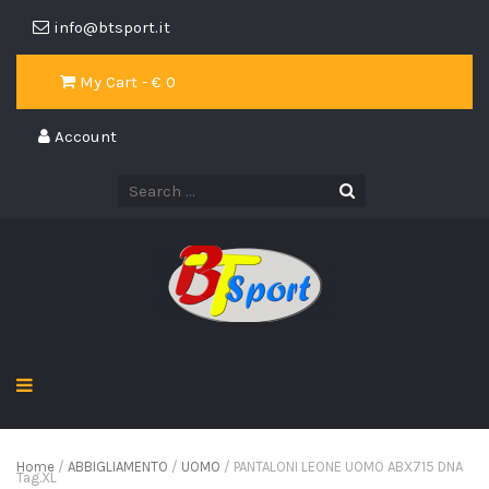
info@btsport.it
My Cart - €
0
Account
Home
/
ABBIGLIAMENTO
/
UOMO
/ PANTALONI LEONE UOMO ABX715 DNA
Tag.XL