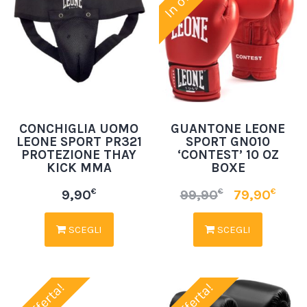
CONCHIGLIA UOMO
GUANTONE LEONE
LEONE SPORT PR321
SPORT GN010
PROTEZIONE THAY
‘CONTEST’ 10 OZ
KICK MMA
BOXE
€
€
€
9,90
99,90
79,90
SCEGLI
SCEGLI
In offerta!
In offerta!