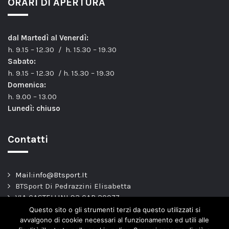
ORARI DI APERTURA
dal Martedì al Venerdì:
h. 9.15 – 12.30 / h. 15.30 – 19.30
Sabato:
h. 9.15 – 12.30 / h. 15.30 – 19.30
Domenica:
h. 9.00 – 13.00
Lunedì: chiuso
Contatti
Mail:info@Btsport.It
BTSport Di Pedrazzini Elisabetta
VIA CASTELLINI 93 CAP 20077
Melegnano – MI –
Questo sito o gli strumenti terzi da questo utilizzati si
TEL: 02.9837163
avvalgono di cookie necessari al funzionamento ed utili alle