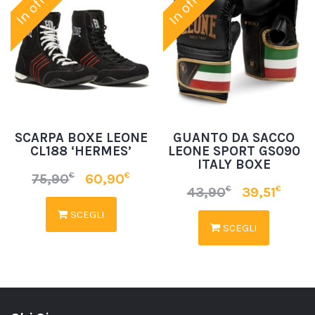
SCARPA BOXE LEONE
GUANTO DA SACCO
CL188 ‘HERMES’
LEONE SPORT GS090
ITALY BOXE
€
€
75,90
60,90
€
€
43,90
39,51
SCEGLI
SCEGLI