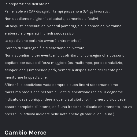
la preparazione dell’ordine.
Per le isole o i CAP disagiati i tempi passano a 3/4 gg lavorativi.
Non spediamo nei giorni del sabato, domenica e festivi.
Gli acquisti pervenuti dal venerdì pomeriggio alla domenica, verranno
elaborati e preparati il lunedì successivo.
La spedizione pertanto avverrà entro martedì.
L’orario di consegna è a discrezione del vettore.
Non rispondiamo per eventuali piccoli ritardi di consegna che possono
capitare per causa di forza maggiore (es. maltempo, periodo natalizio,
scioperi ecc..) rimanendo però, sempre a disposizione del cliente per
monitorare la spedizione.
Affinché la spedizione vada sempre a buon fine vi raccomandiamo
massima precisione nel fornici i dati di spedizione (ad es.: il cognome
indicato deve corrispondere a quello sul citofono, il numero civico deve
essere completo di interno, se è una frazione indicarlo chiaramente, se va
presso un’ attività indicare nelle note anche gli orari di chiusura ).
Cambio Merce