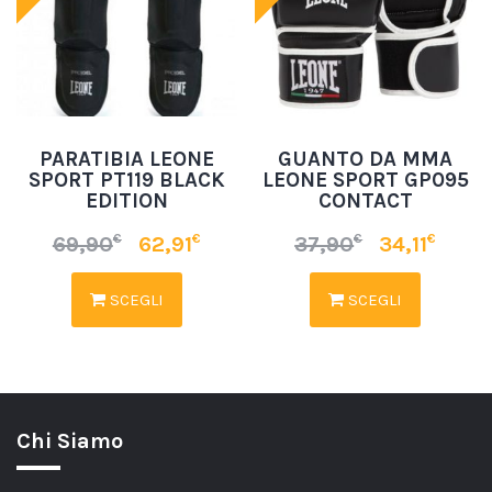
PARATIBIA LEONE
GUANTO DA MMA
SPORT PT119 BLACK
LEONE SPORT GP095
EDITION
CONTACT
€
€
€
€
69,90
62,91
37,90
34,11
SCEGLI
SCEGLI
Chi Siamo