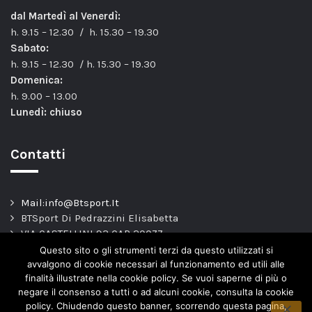
dal Martedì al Venerdì:
h. 9.15 – 12.30 / h. 15.30 – 19.30
Sabato:
h. 9.15 – 12.30 / h. 15.30 – 19.30
Domenica:
h. 9.00 – 13.00
Lunedì: chiuso
Contatti
Mail:info@Btsport.It
BTSport Di Pedrazzini Elisabetta
VIA CASTELLINI 93 CAP 20077
Melegnano – MI –
Questo sito o gli strumenti terzi da questo utilizzati si
TEL: 02.9837163
avvalgono di cookie necessari al funzionamento ed utili alle
finalità illustrate nella cookie policy. Se vuoi saperne di più o
P.Iva. 04443820966
negare il consenso a tutti o ad alcuni cookie, consulta la cookie
policy. Chiudendo questo banner, scorrendo questa pagina,