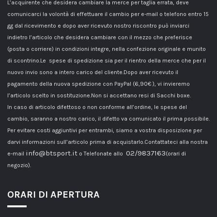
L’acquirente che desidera cambiare la merce per taglia errata, deve
comunicarci la volontà di effettuare il cambio per e-mail o telefono entro 15
gg dal ricevimento e dopo aver ricevuto nostro riscontro può inviarci
indietro l’articolo che desidera cambiare con il mezzo che preferisce
(posta o corriere) in condizioni integre, nella confezione originale e munito
di scontrino.Le spese di spedizione sia per il rientro della merce che per il
nuovo invio sono a intero carico del cliente.Dopo aver ricevuto il
pagamento della nuova spedizione con PayPal (6,90€ ), vi invieremo
l’articolo scelto in sostituzione.Non si accettano resi di Sacchi boxe.
In caso di articolo difettoso o non conforme all’ordine, le spese del
cambio, saranno a nostro carico, il difetto va comunicato il prima possibile.
Per evitare costi aggiuntivi per entrambi, siamo a vostra disposizione per
darvi informazioni sull’articolo prima di acquistarlo.Contattateci alla nostra
info@btsport.it
02/9837163
e-mail
o Telefonate allo
(orari di
negozio).
ORARI DI APERTURA