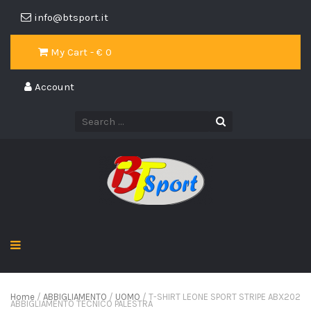
info@btsport.it
My Cart - €
0
Account
Home
/
ABBIGLIAMENTO
/
UOMO
/ T-SHIRT LEONE SPORT STRIPE ABX202
ABBIGLIAMENTO TECNICO PALESTRA