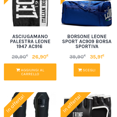
ASCIUGAMANO
BORSONE LEONE
PALESTRA LEONE
SPORT AC909 BORSA
1947 AC916
SPORTIVA
€
€
€
€
29,90
26,90
39,90
35,91
AGGIUNGI AL
SCEGLI
CARRELLO
In offerta!
In offerta!