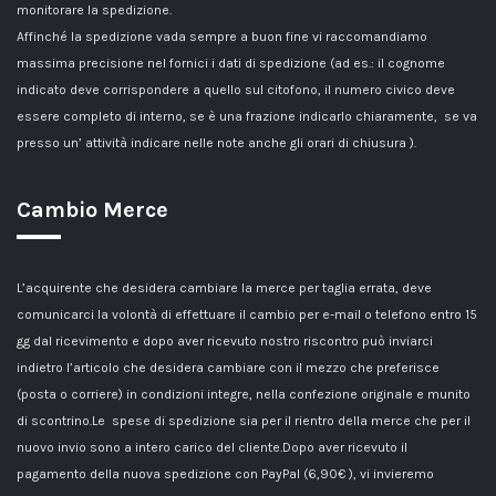
monitorare la spedizione.
Affinché la spedizione vada sempre a buon fine vi raccomandiamo
massima precisione nel fornici i dati di spedizione (ad es.: il cognome
indicato deve corrispondere a quello sul citofono, il numero civico deve
essere completo di interno, se è una frazione indicarlo chiaramente, se va
presso un’ attività indicare nelle note anche gli orari di chiusura ).
Cambio Merce
L’acquirente che desidera cambiare la merce per taglia errata, deve
comunicarci la volontà di effettuare il cambio per e-mail o telefono entro 15
gg dal ricevimento e dopo aver ricevuto nostro riscontro può inviarci
indietro l’articolo che desidera cambiare con il mezzo che preferisce
(posta o corriere) in condizioni integre, nella confezione originale e munito
di scontrino.Le spese di spedizione sia per il rientro della merce che per il
nuovo invio sono a intero carico del cliente.Dopo aver ricevuto il
pagamento della nuova spedizione con PayPal (6,90€ ), vi invieremo