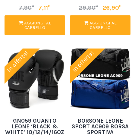
€
€
€
€
7,90
7,11
29,90
26,90
AGGIUNGI AL
AGGIUNGI AL
CARRELLO
CARRELLO
In offerta!
In offerta!
GN059 GUANTO
BORSONE LEONE
LEONE ‘BLACK &
SPORT AC909 BORSA
WHITE’ 10/12/14/16OZ
SPORTIVA