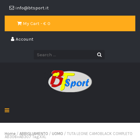
info@btsport.it
My Cart - €
0
Account
Home
/
ABBIGLIAMENTO
/
UOMO
/ TUTA LEONE CAMOBLACK COMPLETO
AB306+AB307 Tag.XXL