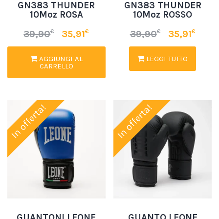
GN383 THUNDER
GN383 THUNDER
10Moz ROSA
10Moz ROSSO
€
€
€
€
39,90
35,91
39,90
35,91
AGGIUNGI AL
LEGGI TUTTO
CARRELLO
In offerta!
In offerta!
GUANTONI LEONE
GUANTO LEONE