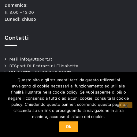
Domenica:
h. 9.00 – 13.00
Lunedì: chiuso
Contatti
Mail:info@Btsport.It
BTSport Di Pedrazzini Elisabetta
VIA CASTELLINI 93 CAP 20077
Melegnano – MI –
Questo sito o gli strumenti terzi da questo utilizzati si
TEL: 02.9837163
avvalgono di cookie necessari al funzionamento ed utili alle
finalità illustrate nella cookie policy. Se vuoi saperne di più o
P.Iva. 04443820966
negare il consenso a tutti o ad alcuni cookie, consulta la cookie
policy. Chiudendo questo banner, scorrendo questa pagina,
cliccando su un link o proseguendo la navigazione in altra
maniera, acconsenti all’uso dei cookie.
Ok
Copyright © 2018