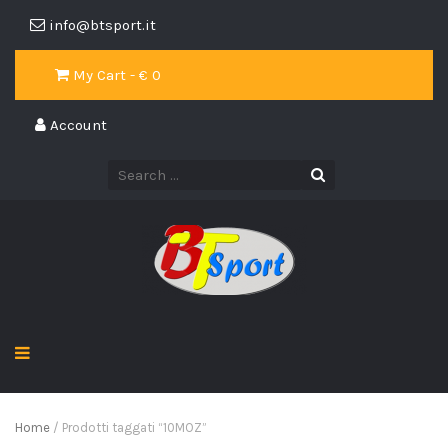
info@btsport.it
My Cart - €
0
Account
Home
/ Prodotti taggati “10MOZ”