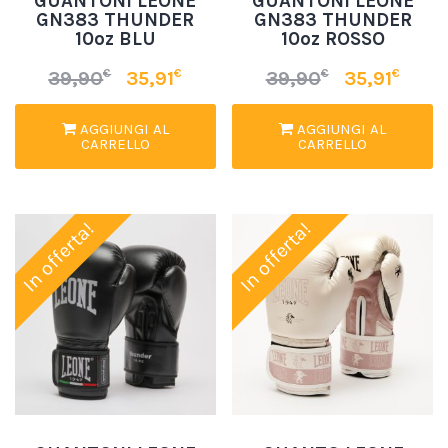
GUANTONI LEONE
GUANTONI LEONE
GN383 THUNDER
GN383 THUNDER
10oz BLU
10oz ROSSO
€
€
€
€
39,90
35,91
39,90
35,91
AGGIUNGI AL
AGGIUNGI AL
CARRELLO
CARRELLO
In offerta!
In offerta!