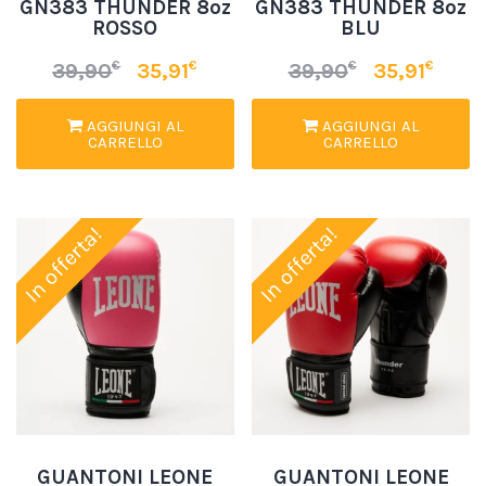
GN383 THUNDER 8oz
GN383 THUNDER 8oz
ROSSO
BLU
€
€
€
€
39,90
35,91
39,90
35,91
AGGIUNGI AL
AGGIUNGI AL
CARRELLO
CARRELLO
In offerta!
In offerta!
GUANTONI LEONE
GUANTONI LEONE