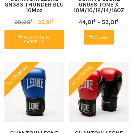
GN383 THUNDER BLU
GN058 TONE X
10Moz
10M/10/12/14/16OZ
€
€
€
€
39,90
35,91
44,01
–
53,01
AGGIUNGI AL
SCEGLI
CARRELLO
In offerta!
In offerta!