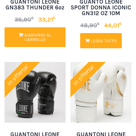
GUANTONI LEONE
GUANTO LEONE
GN383 THUNDER 6oz
SPORT DONNA ICONIC
GN312 OZ 10M
€
€
36,90
33,21
€
€
48,90
44,01
AGGIUNGI AL
CARRELLO
LEGGI TUTTO
In offerta!
In offerta!
GUANTONI LEONE
GUANTONI LEONE