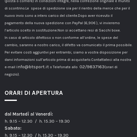
(posta o corriere) in condizioni integre, nella confezione originale e munito
di scontrino.Le spese di spedizione sia per il rientro della merce che per il
nuovo invio sono a intero carico del cliente.Dopo aver ricevuto il
pagamento della nuova spedizione con PayPal (6,90€ ), vi invieremo
l’articolo scelto in sostituzione.Non si accettano resi di Sacchi boxe.
In caso di articolo difettoso o non conforme all’ordine, le spese del
cambio, saranno a nostro carico, il difetto va comunicato il prima possibile.
Per evitare costi aggiuntivi per entrambi, siamo a vostra disposizione per
darvi informazioni sull’articolo prima di acquistarlo.Contattateci alla nostra
info@btsport.it
02/9837163
e-mail
o Telefonate allo
(orari di
negozio).
ORARI DI APERTURA
dal Martedì al Venerdì:
h. 9.15 – 12.30 / h. 15.30 – 19.30
Sabato:
h. 9.15 – 12.30 / h. 15.30 – 19.30