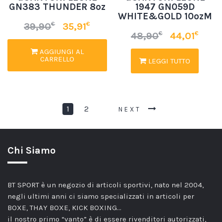
GN383 THUNDER 8oz
1947 GN059D
WHITE&GOLD 10ozM
€
€
39,90
35,91
€
€
48,90
44,01
AGGIUNGI AL
CARRELLO
LEGGI TUTTO
1
2
NEXT
Chi Siamo
BT SPORT è un negozio di articoli sportivi, nato nel 2004,
negli ultimi anni ci siamo specializzati in articoli per
BOXE, THAY BOXE, KICK BOXING…
il nostro primo “vanto” è di essere rivenditori autorizzati,