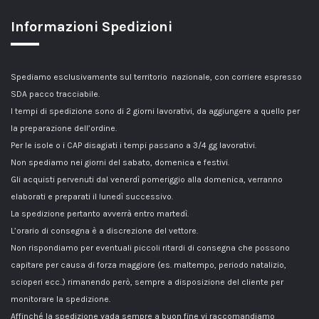
Informazioni Spedizioni
Spediamo esclusivamente sul territorio nazionale, con corriere espresso
SDA pacco tracciabile.
I tempi di spedizione sono di 2 giorni lavorativi, da aggiungere a quello per
la preparazione dell’ordine.
Per le isole o i CAP disagiati i tempi passano a 3/4 gg lavorativi.
Non spediamo nei giorni del sabato, domenica e festivi.
Gli acquisti pervenuti dal venerdì pomeriggio alla domenica, verranno
elaborati e preparati il lunedì successivo.
La spedizione pertanto avverrà entro martedì.
L’orario di consegna è a discrezione del vettore.
Non rispondiamo per eventuali piccoli ritardi di consegna che possono
capitare per causa di forza maggiore (es. maltempo, periodo natalizio,
scioperi ecc..) rimanendo però, sempre a disposizione del cliente per
monitorare la spedizione.
Affinché la spedizione vada sempre a buon fine vi raccomandiamo