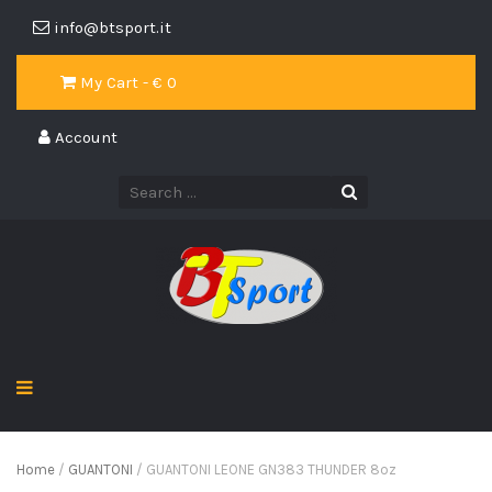
info@btsport.it
My Cart - €
0
Account
Home
/
GUANTONI
/ GUANTONI LEONE GN383 THUNDER 8oz