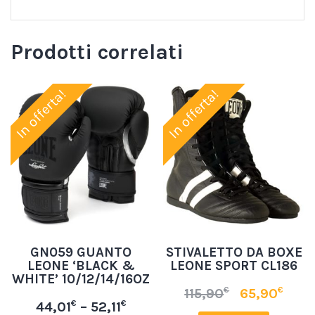
Prodotti correlati
In offerta!
In offerta!
GN059 GUANTO
STIVALETTO DA BOXE
LEONE ‘BLACK &
LEONE SPORT CL186
WHITE’ 10/12/14/16OZ
€
€
115,90
65,90
€
€
44,01
–
52,11