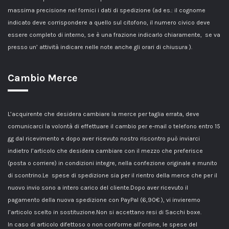
massima precisione nel fornici i dati di spedizione (ad es.: il cognome
indicato deve corrispondere a quello sul citofono, il numero civico deve
essere completo di interno, se è una frazione indicarlo chiaramente, se va
presso un’ attività indicare nelle note anche gli orari di chiusura ).
Cambio Merce
L’acquirente che desidera cambiare la merce per taglia errata, deve
comunicarci la volontà di effettuare il cambio per e-mail o telefono entro 15
gg dal ricevimento e dopo aver ricevuto nostro riscontro può inviarci
indietro l’articolo che desidera cambiare con il mezzo che preferisce
(posta o corriere) in condizioni integre, nella confezione originale e munito
di scontrino.Le spese di spedizione sia per il rientro della merce che per il
nuovo invio sono a intero carico del cliente.Dopo aver ricevuto il
pagamento della nuova spedizione con PayPal (6,90€ ), vi invieremo
l’articolo scelto in sostituzione.Non si accettano resi di Sacchi boxe.
In caso di articolo difettoso o non conforme all’ordine, le spese del