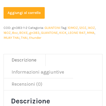
Aggiungi al carrello
COD:
gn383-1-2
Categoria:
GUANTONI
Tag:
10MOZ
,
12OZ
,
14OZ
,
16OZ
,
8oz
,
BOXE
,
gn383
,
GUANTONE
,
KICK
,
LEONE 1947
,
MMA
,
MUAY THAI
,
THAI
,
thunder
Descrizione
Informazioni aggiuntive
Recensioni (0)
Descrizione