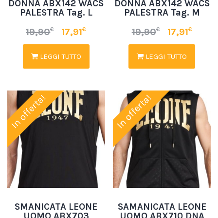
DONNA ABX142 WACS
DONNA ABX142 WACS
PALESTRA Tag. L
PALESTRA Tag. M
€
€
€
€
19,90
17,91
19,90
17,91
LEGGI TUTTO
LEGGI TUTTO
In offerta!
In offerta!
SMANICATA LEONE
SAMANICATA LEONE
UOMO ABX703
UOMO ABX710 DNA