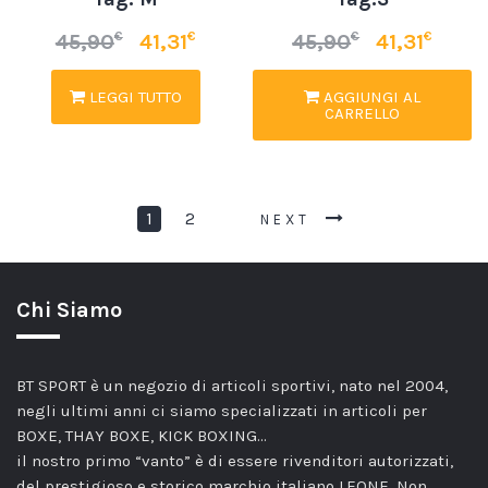
€
€
€
€
45,90
41,31
45,90
41,31
LEGGI TUTTO
AGGIUNGI AL
CARRELLO
1
2
NEXT
Chi Siamo
BT SPORT è un negozio di articoli sportivi, nato nel 2004,
negli ultimi anni ci siamo specializzati in articoli per
BOXE, THAY BOXE, KICK BOXING…
il nostro primo “vanto” è di essere rivenditori autorizzati,
del prestigioso e storico marchio italiano LEONE. Non