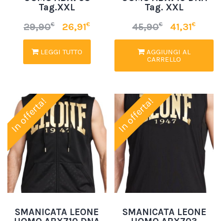
Tag.XXL
Tag. XXL
€
€
€
€
29,90
26,91
45,90
41,31
LEGGI TUTTO
AGGIUNGI AL
CARRELLO
In offerta!
In offerta!
SMANICATA LEONE
SMANICATA LEONE