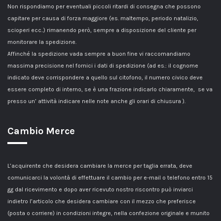
Non rispondiamo per eventuali piccoli ritardi di consegna che possono
capitare per causa di forza maggiore (es. maltempo, periodo natalizio,
scioperi ecc..) rimanendo però, sempre a disposizione del cliente per
monitorare la spedizione.
Affinché la spedizione vada sempre a buon fine vi raccomandiamo
massima precisione nel fornici i dati di spedizione (ad es.: il cognome
indicato deve corrispondere a quello sul citofono, il numero civico deve
essere completo di interno, se è una frazione indicarlo chiaramente, se va
presso un’ attività indicare nelle note anche gli orari di chiusura ).
Cambio Merce
L’acquirente che desidera cambiare la merce per taglia errata, deve
comunicarci la volontà di effettuare il cambio per e-mail o telefono entro 15
gg dal ricevimento e dopo aver ricevuto nostro riscontro può inviarci
indietro l’articolo che desidera cambiare con il mezzo che preferisce
(posta o corriere) in condizioni integre, nella confezione originale e munito