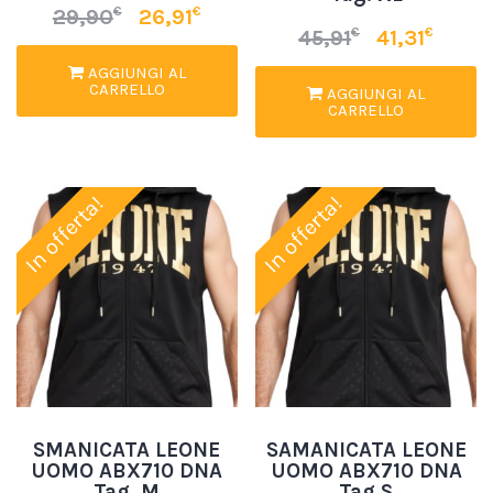
€
€
29,90
26,91
€
€
45,91
41,31
AGGIUNGI AL
CARRELLO
AGGIUNGI AL
CARRELLO
In offerta!
In offerta!
SMANICATA LEONE
SAMANICATA LEONE
UOMO ABX710 DNA
UOMO ABX710 DNA
Tag. M
Tag.S