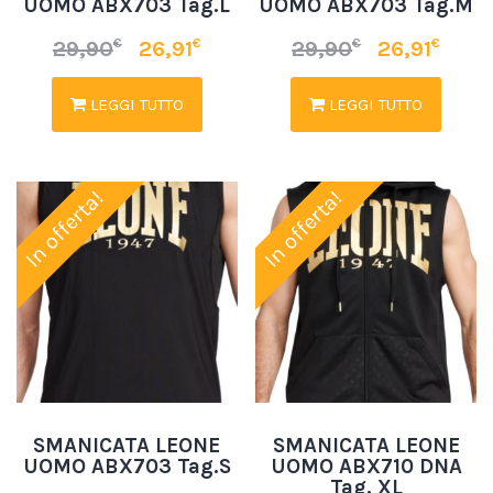
UOMO ABX703 Tag.L
UOMO ABX703 Tag.M
€
€
€
€
29,90
26,91
29,90
26,91
LEGGI TUTTO
LEGGI TUTTO
In offerta!
In offerta!
SMANICATA LEONE
SMANICATA LEONE
UOMO ABX703 Tag.S
UOMO ABX710 DNA
Tag. XL