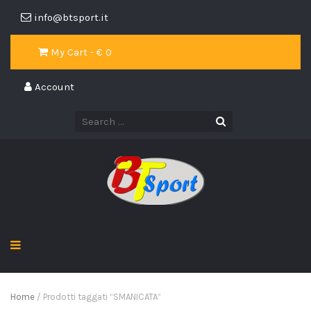
info@btsport.it
My Cart - €
0
Account
Home
/ Prodotti taggati “SMANICATA”