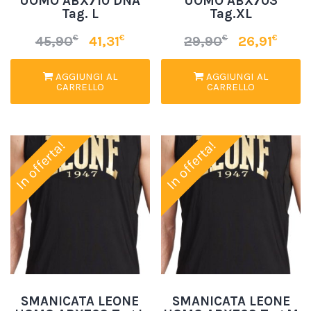
UOMO ABX710 DNA
UOMO ABX703
Tag. L
Tag.XL
€
€
€
€
45,90
41,31
29,90
26,91
AGGIUNGI AL
AGGIUNGI AL
CARRELLO
CARRELLO
In offerta!
In offerta!
SMANICATA LEONE
SMANICATA LEONE