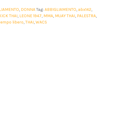
LIAMENTO
,
DONNA
Tag:
ABBIGLIAMENTO
,
abx142
,
KICK THAI
,
LEONE 1947
,
MMA
,
MUAY THAI
,
PALESTRA
,
tempo libero
,
THAI
,
WACS