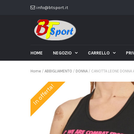
info@btsport.it
HOME
NEGOZIO
CARRELLO
PRI
Home
/
ABBIGLIAMENTO
/
DONNA
/ CANOTTA LEONE DONNA A
In offerta!