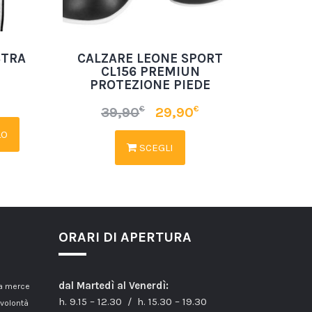
STRA
CALZARE LEONE SPORT
6
CL156 PREMIUN
PROTEZIONE PIEDE
€
€
39,90
29,90
LO
SCEGLI
ORARI DI APERTURA
dal Martedì al Venerdì:
la merce
h. 9.15 – 12.30 / h. 15.30 – 19.30
 volontà