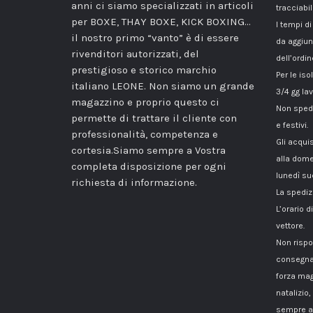
anni ci siamo specializzati in articoli
tracciabil
per BOXE, THAY BOXE, KICK BOXING…
I tempi di
il nostro primo “vanto” è di essere
da aggiun
rivenditori autorizzati, del
dell’ordin
prestigioso e storico marchio
Per le iso
italiano LEONE. Non siamo un grande
3/4 gg lav
magazzino e proprio questo ci
Non spedi
permette di trattare il cliente con
e festivi.
professionalità, competenza e
Gli acqui
cortesia.Siamo sempre a Vostra
alla dome
completa disposizione per ogni
lunedì su
richiesta di informazione.
La spediz
L’orario 
vettore.
Non rispo
consegna
forza mag
natalizio,
sempre a 