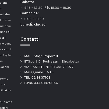
Sabato:
lefono
h. 9.15 – 12.30 / h. 15.30 – 19.30
er
Domenica:
indietro
h. 9.00 – 13.00
il mezzo
Lunedì: chiuso
ondizioni
unito di
er il
Contatti
nvio sono
cevuto il
n PayPal
Mail:info@Btsport.It
BTSport Di Pedrazzini Elisabetta
 in
VIA CASTELLINI 93 CAP 20077
 Sacchi
Melegnano – MI –
TEL: 02.9837163
onforme
P.Iva. 04443820966
nno a
 il prima
mbi, siamo
azioni