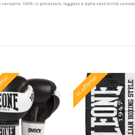
versatile. 100% in poliestere, leggero e dalla vestibilità como
erta!
In offerta!