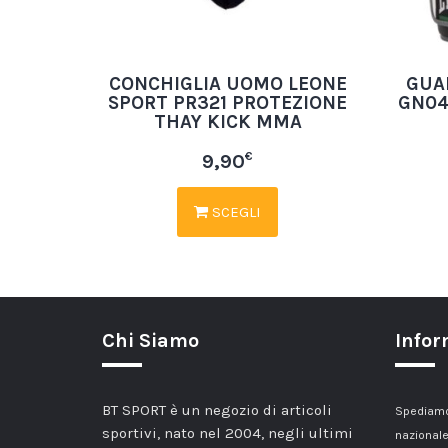
CONCHIGLIA UOMO LEONE
GUA
SPORT PR321 PROTEZIONE
GN04
THAY KICK MMA
€
9,90
SCEGLI
Chi Siamo
Infor
BT SPORT è un negozio di articoli
Spediamo 
sportivi, nato nel 2004, negli ultimi
nazionale