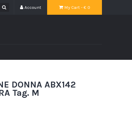
Account
My Cart - €
0
NE DONNA ABX142
A Tag. M