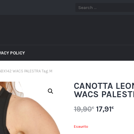
VACY POLICY
BX142 WACS PALESTRA Tag. M
CANOTTA LEO
WACS PALESTR
19,90
17,91
€
€
Esaurito