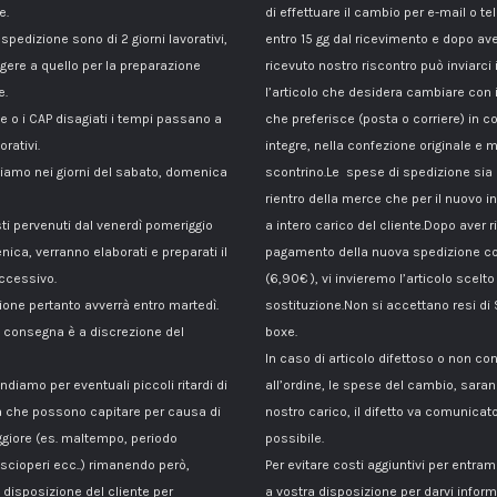
e.
di effettuare il cambio per e-mail o te
 spedizione sono di 2 giorni lavorativi,
entro 15 gg dal ricevimento e dopo av
gere a quello per la preparazione
ricevuto nostro riscontro può inviarci 
e.
l’articolo che desidera cambiare con 
le o i CAP disagiati i tempi passano a
che preferisce (posta o corriere) in c
orativi.
integre, nella confezione originale e m
amo nei giorni del sabato, domenica
scontrino.Le spese di spedizione sia p
rientro della merce che per il nuovo i
sti pervenuti dal venerdì pomeriggio
a intero carico del cliente.Dopo aver ri
nica, verranno elaborati e preparati il
pagamento della nuova spedizione co
ccessivo.
(6,90€ ), vi invieremo l’articolo scelto
ione pertanto avverrà entro martedì.
sostituzione.Non si accettano resi di
di consegna è a discrezione del
boxe.
In caso di articolo difettoso o non c
ndiamo per eventuali piccoli ritardi di
all’ordine, le spese del cambio, sara
 che possono capitare per causa di
nostro carico, il difetto va comunicato
giore (es. maltempo, periodo
possibile.
 scioperi ecc..) rimanendo però,
Per evitare costi aggiuntivi per entra
disposizione del cliente per
a vostra disposizione per darvi inform