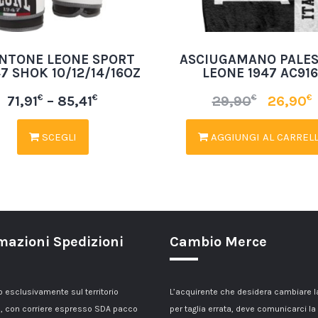
NTONE LEONE SPORT
ASCIUGAMANO PALE
7 SHOK 10/12/14/16OZ
LEONE 1947 AC91
€
€
€
€
71,91
–
85,41
29,90
26,90
SCEGLI
AGGIUNGI AL CARREL
mazioni Spedizioni
Cambio Merce
esclusivamente sul territorio
L’acquirente che desidera cambiare 
, con corriere espresso SDA pacco
per taglia errata, deve comunicarci la