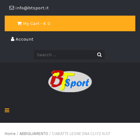
info@btsport.it
My Cart - €
0
Account
Home
/
ABBIGLIAMENTO
/ CIABATTE LEONE DNA CL172 N.37