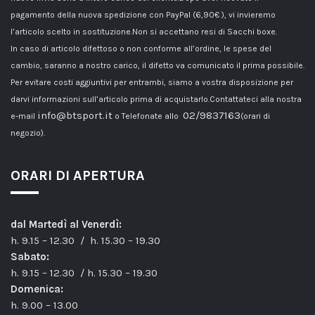
pagamento della nuova spedizione con PayPal (6,90€ ), vi invieremo
l’articolo scelto in sostituzione.Non si accettano resi di Sacchi boxe.
In caso di articolo difettoso o non conforme all’ordine, le spese del
cambio, saranno a nostro carico, il difetto va comunicato il prima possibile.
Per evitare costi aggiuntivi per entrambi, siamo a vostra disposizione per
darvi informazioni sull’articolo prima di acquistarlo.Contattateci alla nostra
info@btsport.it
02/9837163
e-mail
o Telefonate allo
(orari di
negozio).
ORARI DI APERTURA
dal Martedì al Venerdì:
h. 9.15 – 12.30 / h. 15.30 – 19.30
Sabato:
h. 9.15 – 12.30 / h. 15.30 – 19.30
Domenica:
h. 9.00 – 13.00