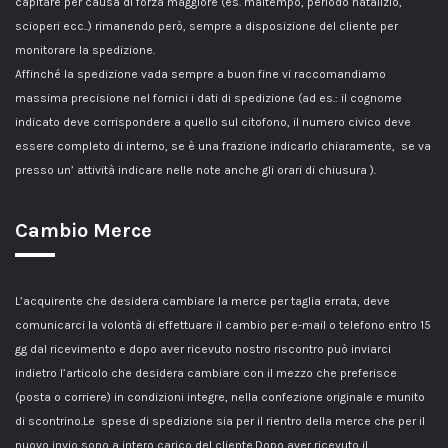
capitare per causa di forza maggiore (es. maltempo, periodo natalizio,
scioperi ecc..) rimanendo però, sempre a disposizione del cliente per
monitorare la spedizione.
Affinché la spedizione vada sempre a buon fine vi raccomandiamo
massima precisione nel fornici i dati di spedizione (ad es.: il cognome
indicato deve corrispondere a quello sul citofono, il numero civico deve
essere completo di interno, se è una frazione indicarlo chiaramente, se va
presso un’ attività indicare nelle note anche gli orari di chiusura ).
Cambio Merce
L’acquirente che desidera cambiare la merce per taglia errata, deve
comunicarci la volontà di effettuare il cambio per e-mail o telefono entro 15
gg dal ricevimento e dopo aver ricevuto nostro riscontro può inviarci
indietro l’articolo che desidera cambiare con il mezzo che preferisce
(posta o corriere) in condizioni integre, nella confezione originale e munito
di scontrino.Le spese di spedizione sia per il rientro della merce che per il
nuovo invio sono a intero carico del cliente.Dopo aver ricevuto il