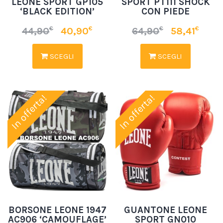
LEONE SPORT GP105
SPORT PT111 SHOCK
‘BLACK EDITION’
CON PIEDE
€
€
€
€
44,90
40,90
64,90
58,41
SCEGLI
SCEGLI
In offerta!
In offerta!
BORSONE LEONE 1947
GUANTONE LEONE
AC906 ‘CAMOUFLAGE’
SPORT GN010